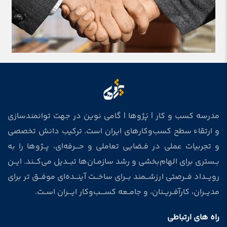
مدرسه کسب و کار | پَژوها | گامی نوین در جهت توانمندسازی
و ارتقاء سطح کسب‌وکارهای ایران است. ترکیب دانش تخصصی
و تجربیات عملی در فــضایی تعاملی و حــــرفه‌ای، پـــژوها را به
بــستری برای الهام‌بخشی و رشد سازمــان‌ها تبـــدیل می‌کـــند. ایـــن
رویـــداد فـــرصتی ارزشـــمند بـــرای ساخـــت آینـــده‌ای موفـــق‌ تر برای
مدیـــران، کارآفــریــنان، و جامــعه کســــب‌وکار ایــــران اســت.
راه های ارتباطی