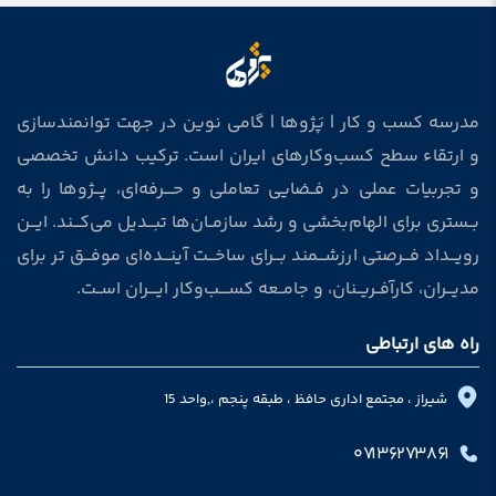
مدرسه کسب و کار | پَژوها | گامی نوین در جهت توانمندسازی
و ارتقاء سطح کسب‌وکارهای ایران است. ترکیب دانش تخصصی
و تجربیات عملی در فــضایی تعاملی و حــــرفه‌ای، پـــژوها را به
بــستری برای الهام‌بخشی و رشد سازمــان‌ها تبـــدیل می‌کـــند. ایـــن
رویـــداد فـــرصتی ارزشـــمند بـــرای ساخـــت آینـــده‌ای موفـــق‌ تر برای
مدیـــران، کارآفــریــنان، و جامــعه کســــب‌وکار ایــــران اســت.
راه های ارتباطی
شیراز ، مجتمع اداری حافظ ، طبقه پنجم ،,واحد 15
۰۷۱۳۶۲۷۳۸۶۱